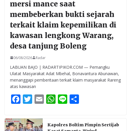
mersi mance saat
membeberkan bukti sejarah
terkait klaim kepemilikan di
kawasan lengkong Warang,
desa tanjung Boleng
06/08/2026
Radar
LABUAN BAJO | RADARTIPIKOR.COM — Pemangku
Ulatat Masyarakat Adat Mbehal, Bonavantura Abunawan,
menanggapi pemberitaan terkait klaim masyarakat Rareng
atas kawasan
F
T
E
W
Li
S
ac
w
m
h
n
h
e
itt
ai
at
e
ar
b
er
l
s
e
Kapolres Boltim Pimpin Sertijab
Kasat Samapta, Wujud