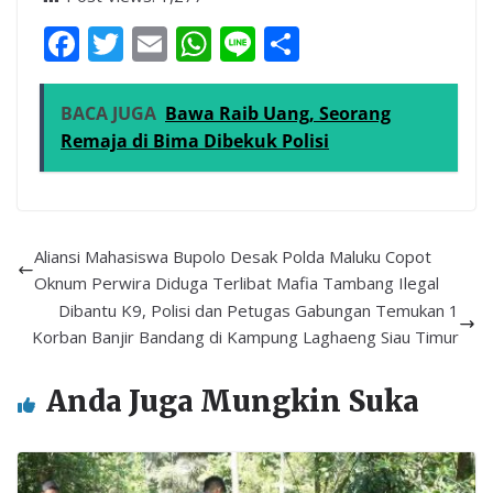
F
T
E
W
Li
S
ac
w
m
h
n
h
e
itt
ai
at
e
ar
BACA JUGA
Bawa Raib Uang, Seorang
b
er
l
s
e
Remaja di Bima Dibekuk Polisi
o
A
o
p
k
p
Aliansi Mahasiswa Bupolo Desak Polda Maluku Copot
Oknum Perwira Diduga Terlibat Mafia Tambang Ilegal
Dibantu K9, Polisi dan Petugas Gabungan Temukan 1
Korban Banjir Bandang di Kampung Laghaeng Siau Timur
Anda Juga Mungkin Suka