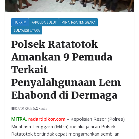
HUKRIM
KAPOLDA SULUT
MINAHASA TENGGARA
SULAWESI UTARA
Polsek Ratatotok
Amankan 9 Pemuda
Terkait
Penyalahgunaan Lem
Ehabond di Dermaga
07/01/2026
Radar
MITRA,
radartipikor.com
– Kepolisian Resor (Polres)
Minahasa Tenggara (Mitra) melalui jajaran Polsek
Ratatotok bertindak cepat mengamankan sembilan