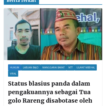
Berita Terkait
HUKUM
LABUAN BAJO
MANGGARAI BARAT
NTT
ULAYAT MBEHAL
VIRAL
Status blasius panda dalam
pengakuannya sebagai Tua
golo Rareng disabotase oleh