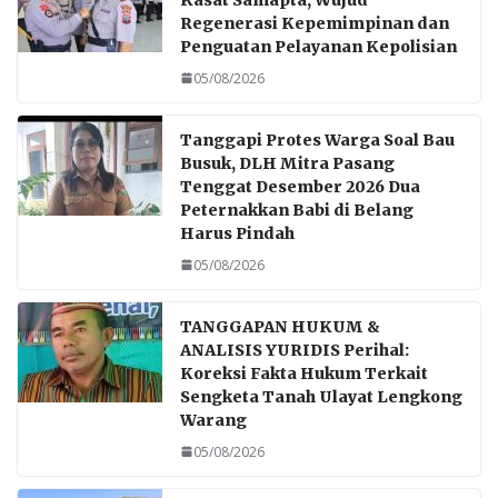
o
A
Regenerasi Kepemimpinan dan
o
p
Penguatan Pelayanan Kepolisian
k
p
05/08/2026
Tanggapi Protes Warga Soal Bau
Busuk, DLH Mitra Pasang
Tenggat Desember 2026 Dua
Peternakkan Babi di Belang
Harus Pindah
05/08/2026
TANGGAPAN HUKUM &
ANALISIS YURIDIS Perihal:
Koreksi Fakta Hukum Terkait
Sengketa Tanah Ulayat Lengkong
Warang
05/08/2026