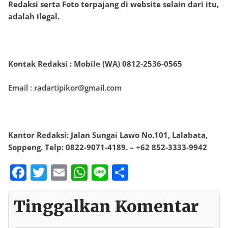
Redaksi serta Foto terpajang di website selain dari itu,
adalah ilegal.
Kontak Redaksi : Mobile (WA) 0812-2536-0565
Email : radartipikor@gmail.com
Kantor Redaksi: Jalan Sungai Lawo No.101, Lalabata,
Soppeng. Telp: 0822-9071-4189. – +62 852-3333-9942
F
T
E
W
Li
S
ac
w
m
h
n
h
e
itt
ai
at
e
ar
Tinggalkan Komentar
b
er
l
s
e