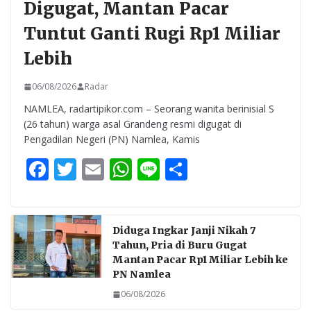
Digugat, Mantan Pacar
Tuntut Ganti Rugi Rp1 Miliar
Lebih
06/08/2026
Radar
NAMLEA, radartipikor.com – Seorang wanita berinisial S
(26 tahun) warga asal Grandeng resmi digugat di
Pengadilan Negeri (PN) Namlea, Kamis
F
T
E
W
Li
S
ac
w
m
h
n
h
e
itt
ai
at
e
ar
b
er
l
s
e
Diduga Ingkar Janji Nikah 7
Tahun, Pria di Buru Gugat
o
A
Mantan Pacar Rp1 Miliar Lebih ke
o
p
PN Namlea
k
p
06/08/2026