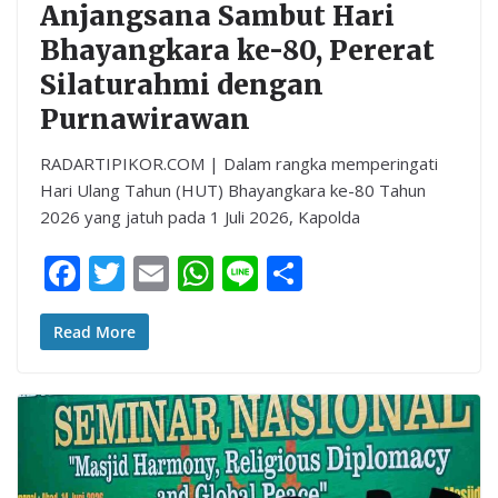
Anjangsana Sambut Hari
Bhayangkara ke-80, Pererat
Silaturahmi dengan
Purnawirawan
RADARTIPIKOR.COM | Dalam rangka memperingati
Hari Ulang Tahun (HUT) Bhayangkara ke-80 Tahun
2026 yang jatuh pada 1 Juli 2026, Kapolda
F
T
E
W
Li
S
ac
w
m
h
n
h
e
itt
ai
at
e
ar
Read More
b
er
l
s
e
o
A
o
p
k
p