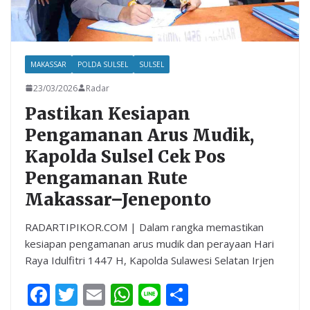
MAKASSAR
POLDA SULSEL
SULSEL
23/03/2026
Radar
Pastikan Kesiapan
Pengamanan Arus Mudik,
Kapolda Sulsel Cek Pos
Pengamanan Rute
Makassar–Jeneponto
RADARTIPIKOR.COM | Dalam rangka memastikan
kesiapan pengamanan arus mudik dan perayaan Hari
Raya Idulfitri 1447 H, Kapolda Sulawesi Selatan Irjen
F
T
E
W
Li
S