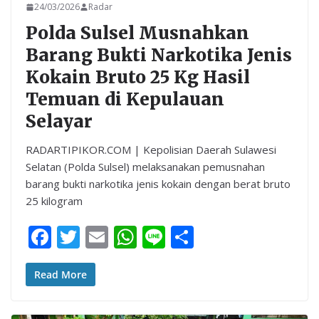
24/03/2026
Radar
Polda Sulsel Musnahkan
Barang Bukti Narkotika Jenis
Kokain Bruto 25 Kg Hasil
Temuan di Kepulauan
Selayar
RADARTIPIKOR.COM | Kepolisian Daerah Sulawesi
Selatan (Polda Sulsel) melaksanakan pemusnahan
barang bukti narkotika jenis kokain dengan berat bruto
25 kilogram
F
T
E
W
Li
S
ac
w
m
h
n
h
e
itt
ai
at
e
ar
Read More
b
er
l
s
e