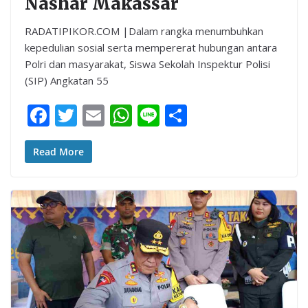
Nashar Makassar
RADATIPIKOR.COM |Dalam rangka menumbuhkan
kepedulian sosial serta mempererat hubungan antara
Polri dan masyarakat, Siswa Sekolah Inspektur Polisi
(SIP) Angkatan 55
F
T
E
W
Li
S
ac
w
m
h
n
h
e
itt
ai
at
e
ar
Read More
b
er
l
s
e
o
A
o
p
k
p