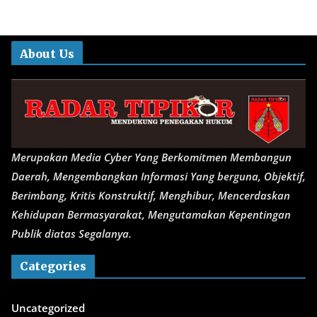
o
p
k
p
About Us
Merupakan Media Cyber Yang Berkomitmen Membangun
Daerah, Mengembangkan Informasi Yang berguna, Objektif,
Berimbang, Kritis Konstruktif, Menghibur, Mencerdaskan
Kehidupan Bermasyarakat, Mengutamakan Kepentingan
Publik diatas Segalanya.
Categories
Uncategorized