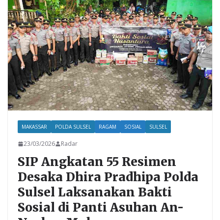
o
A
o
p
k
p
MAKASSAR
POLDA SULSEL
RAGAM
SOSIAL
SULSEL
23/03/2026
Radar
SIP Angkatan 55 Resimen
Desaka Dhira Pradhipa Polda
Sulsel Laksanakan Bakti
Sosial di Panti Asuhan An-