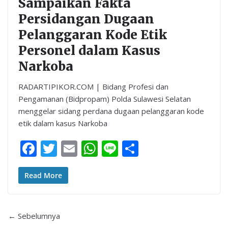
Sampaikan Fakta
Persidangan Dugaan
Pelanggaran Kode Etik
Personel dalam Kasus
Narkoba
RADARTIPIKOR.COM | Bidang Profesi dan
Pengamanan (Bidpropam) Polda Sulawesi Selatan
menggelar sidang perdana dugaan pelanggaran kode
etik dalam kasus Narkoba
F
T
E
W
Li
S
ac
w
m
h
n
h
e
itt
ai
at
e
ar
Read More
b
er
l
s
e
o
A
← Sebelumnya