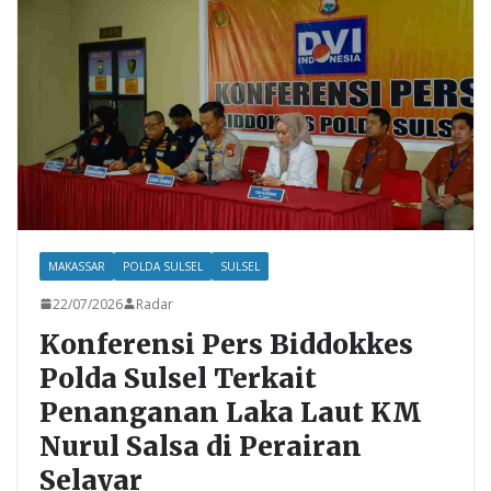
o
p
k
p
MAKASSAR
POLDA SULSEL
SULSEL
22/07/2026
Radar
Konferensi Pers Biddokkes
Polda Sulsel Terkait
Penanganan Laka Laut KM
Nurul Salsa di Perairan
Selayar