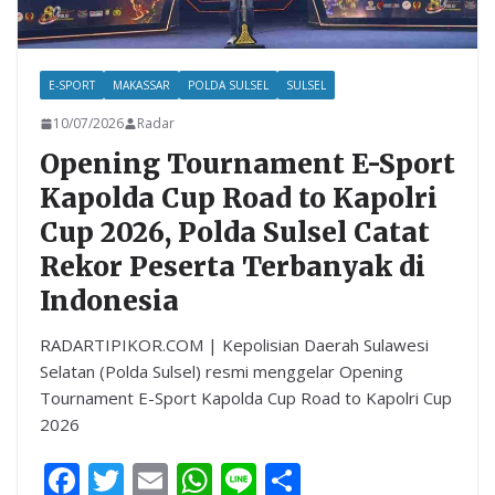
E-SPORT
MAKASSAR
POLDA SULSEL
SULSEL
10/07/2026
Radar
Opening Tournament E-Sport
Kapolda Cup Road to Kapolri
Cup 2026, Polda Sulsel Catat
Rekor Peserta Terbanyak di
Indonesia
RADARTIPIKOR.COM | Kepolisian Daerah Sulawesi
Selatan (Polda Sulsel) resmi menggelar Opening
Tournament E-Sport Kapolda Cup Road to Kapolri Cup
2026
F
T
E
W
Li
S