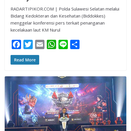
RADARTIPIKOR.COM | Polda Sulawesi Selatan melalui
Bidang Kedokteran dan Kesehatan (Biddokkes)
menggelar konferensi pers terkait penanganan
kecelakaan laut KM Nurul
F
T
E
W
Li
S
ac
w
m
h
n
h
e
itt
ai
at
e
ar
Read More
b
er
l
s
e
o
A
o
p
k
p