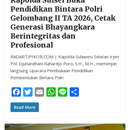
Kapolda Sulsel Buka
Pendidikan Bintara Polri
Gelombang II TA 2026, Cetak
Generasi Bhayangkara
Berintegritas dan
Profesional
RADARTIPIKOR.COM | Kapolda Sulawesi Selatan Irjen
Pol. Djuhandhani Rahardjo Puro, S.H., M.H., memimpin
langsung Upacara Pembukaan Pendidikan
Pembentukan Bintara Polri
F
T
E
W
Li
S
ac
w
m
h
n
h
e
itt
ai
at
e
ar
Read More
b
er
l
s
e
o
A