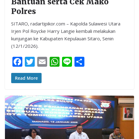
Bantuan serta Cek Mako
Polres
SITARO, radartipikor.com – Kapolda Sulawesi Utara
Irjen Pol Roycke Harry Langie kembali melakukan
kunjungan ke Kabupaten Kepulauan Sitaro, Senin
(12/1/2026).
F
T
E
W
Li
S
ac
w
m
h
n
h
e
itt
ai
at
e
ar
Read More
b
er
l
s
e
o
A
o
p
k
p