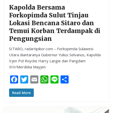
Kapolda Bersama
Forkopimda Sulut Tinjau
Lokasi Bencana Sitaro dan
Temui Korban Terdampak di
Pengungsian
SITARO, radartipikor.com – Forkopimda Sulawesi
Utara diantaranya Gubernur Yulius Selvanus, Kapolda
Irjen Pol Roycke Harry Langie dan Pangdam
XIII/Merdeka Mayjen
F
T
E
W
Li
S
ac
w
m
h
n
h
e
itt
ai
at
e
ar
Read More
b
er
l
s
e
o
A