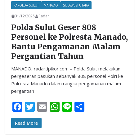
KAPOLDA SULUT
MANADO
SULAWESI UTARA
31/12/2025
Radar
Polda Sulut Geser 808
Personel ke Polresta Manado,
Bantu Pengamanan Malam
Pergantian Tahun
MANADO, radartipikor.com – Polda Sulut melakukan
pergeseran pasukan sebanyak 808 personel Polri ke
Polresta Manado dalam rangka pengamanan malam
pergantian
F
T
E
W
Li
S
ac
w
m
h
n
h
e
itt
ai
at
e
ar
Read More
b
er
l
s
e