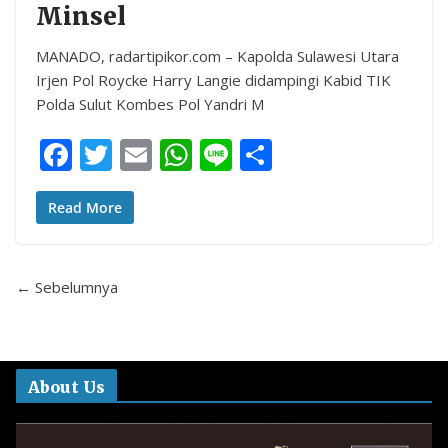
Minsel
MANADO, radartipikor.com – Kapolda Sulawesi Utara
Irjen Pol Roycke Harry Langie didampingi Kabid TIK
Polda Sulut Kombes Pol Yandri M
F
T
E
W
Li
S
ac
w
m
h
n
h
e
itt
ai
at
e
ar
Read More
b
er
l
s
e
o
A
← Sebelumnya
o
p
k
p
About Us