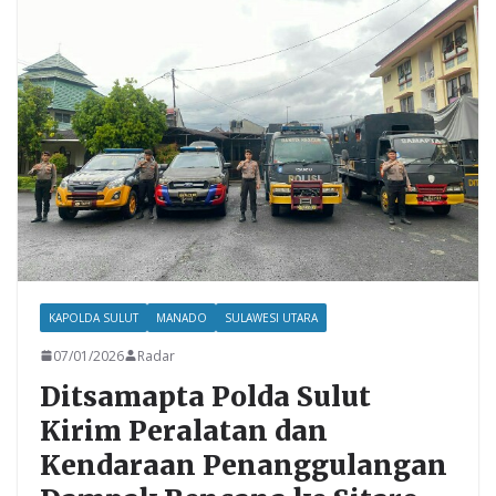
o
p
k
p
KAPOLDA SULUT
MANADO
SULAWESI UTARA
07/01/2026
Radar
Ditsamapta Polda Sulut
Kirim Peralatan dan
Kendaraan Penanggulangan