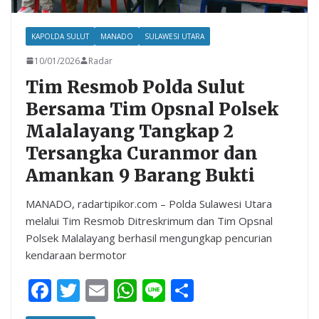
KAPOLDA SULUT
MANADO
SULAWESI UTARA
10/01/2026
Radar
Tim Resmob Polda Sulut
Bersama Tim Opsnal Polsek
Malalayang Tangkap 2
Tersangka Curanmor dan
Amankan 9 Barang Bukti
MANADO, radartipikor.com – Polda Sulawesi Utara
melalui Tim Resmob Ditreskrimum dan Tim Opsnal
Polsek Malalayang berhasil mengungkap pencurian
kendaraan bermotor
F
T
E
W
Li
S
ac
w
m
h
n
h