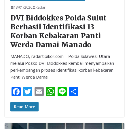
13/01/2026
Radar
DVI Biddokkes Polda Sulut
Berhasil Identifikasi 13
Korban Kebakaran Panti
Werda Damai Manado
MANADO, radartipikor.com – Polda Sulawesi Utara
melalui Posko DVI Biddokkes kembali menyampaikan
perkembangan proses identifikasi korban kebakaran
Panti Werda Damai
F
T
E
W
Li
S
ac
w
m
h
n
h
e
itt
ai
at
e
ar
Read More
b
er
l
s
e
o
A