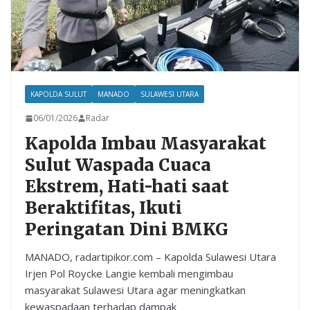
KAPOLDA SULUT
MANADO
SULAWESI UTARA
06/01/2026
Radar
Kapolda Imbau Masyarakat
Sulut Waspada Cuaca
Ekstrem, Hati-hati saat
Beraktifitas, Ikuti
Peringatan Dini BMKG
MANADO, radartipikor.com – Kapolda Sulawesi Utara
Irjen Pol Roycke Langie kembali mengimbau
masyarakat Sulawesi Utara agar meningkatkan
kewaspadaan terhadap dampak