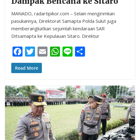
Dampak Bencana ke Sitaro
MANADO, radartipikor.com – Selain mengirimkan
pasukannya, Direktorat Samapta Polda Sulut juga
memberangkatkan sejumlah kendaraan SAR
Ditsamapta ke Kepulauan Sitaro. Direktur
F
T
E
W
Li
S
ac
w
m
h
n
h
e
itt
ai
at
e
ar
Read More
b
er
l
s
e
o
A
o
p
k
p