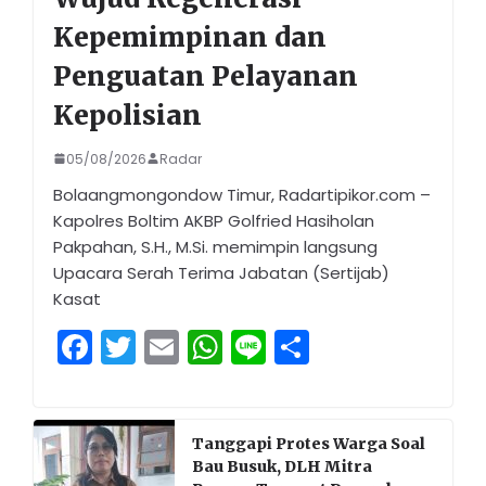
Kepemimpinan dan
Penguatan Pelayanan
Kepolisian
05/08/2026
Radar
Bolaangmongondow Timur, Radartipikor.com –
Kapolres Boltim AKBP Golfried Hasiholan
Pakpahan, S.H., M.Si. memimpin langsung
Upacara Serah Terima Jabatan (Sertijab)
Kasat
F
T
E
W
Li
S
a
w
m
h
n
h
c
itt
ai
a
e
ar
e
er
l
ts
e
Tanggapi Protes Warga Soal
Bau Busuk, DLH Mitra
b
A