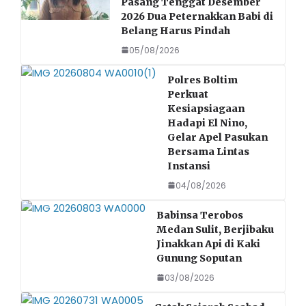
Pasang Tenggat Desember
o
p
2026 Dua Peternakkan Babi di
Belang Harus Pindah
o
p
05/08/2026
k
Polres Boltim
Perkuat
Kesiapsiagaan
Hadapi El Nino,
Gelar Apel Pasukan
Bersama Lintas
Instansi
04/08/2026
Babinsa Terobos
Medan Sulit, Berjibaku
Jinakkan Api di Kaki
Gunung Soputan
03/08/2026