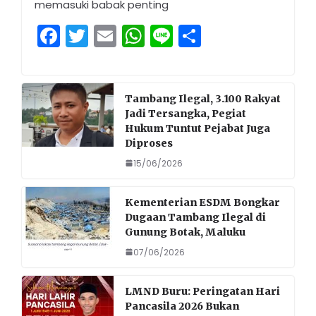
memasuki babak penting
F
T
E
W
Li
S
a
w
m
h
n
h
c
itt
ai
a
e
ar
e
er
l
ts
e
Tambang Ilegal, 3.100 Rakyat
Jadi Tersangka, Pegiat
b
A
Hukum Tuntut Pejabat Juga
o
p
Diproses
o
p
15/06/2026
k
Kementerian ESDM Bongkar
Dugaan Tambang Ilegal di
Gunung Botak, Maluku
07/06/2026
LMND Buru: Peringatan Hari
Pancasila 2026 Bukan