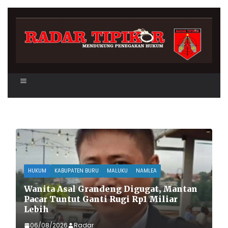
Skip
to
content
HUKUM
KABUPATEN BURU
MALUKU
NAMLEA
D
Wanita Asal Grandeng Digugat, Mantan
d
Pacar Tuntut Ganti Rugi Rp1 Miliar
L
Lebih
06/08/2026
Radar