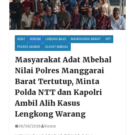
ADAT
HUKUM
LABUAN BAJO
MANGGARAI BARAT
NTT
POLRES MABAR
ULAYAT MBEHAL
Masyarakat Adat Mbehal
Nilai Polres Manggarai
Barat Tertutup, Minta
Polda NTT dan Kapolri
Ambil Alih Kasus
Lengkong Warang
06/08/2026
Radar