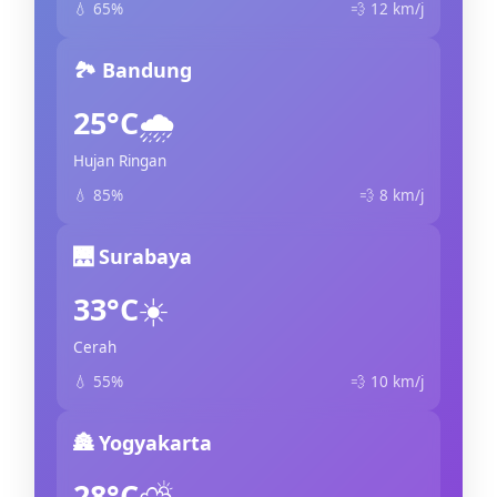
💧 65%
💨 12 km/j
🏞️ Bandung
🌧️
25°C
Hujan Ringan
💧 85%
💨 8 km/j
🌉 Surabaya
☀️
33°C
Cerah
💧 55%
💨 10 km/j
🏯 Yogyakarta
⛅
28°C