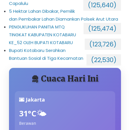
Capalulu
(125,640)
5 Hektar Lahan Dibakar, Pemilik
dan Pembakar Lahan Diamankan Polsek Arut Utara
PENGUKUHAN PANITIA MTQ
(125,474)
TINGKAT KABUPATEN KOTABARU
KE_52 OLEH BUPATI KOTABARU
(123,726)
Bupati Kotabaru Serahkan
Bantuan Sosial di Tiga Kecamatan
(22,530)
🛅 Cuaca Hari Ini
🌆 Jakarta
🌤️
31°C
Berawan