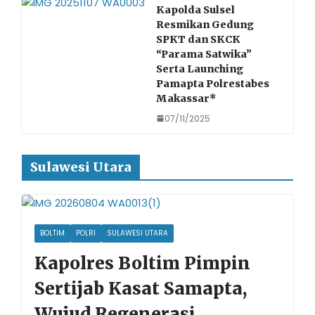
Kapolda Sulsel
Resmikan Gedung
SPKT dan SKCK
“Parama Satwika”
Serta Launching
Pamapta Polrestabes
Makassar*
07/11/2025
Sulawesi Utara
BOLTIM
POLRI
SULAWESI UTARA
Kapolres Boltim Pimpin
Sertijab Kasat Samapta,
Wujud Regenerasi