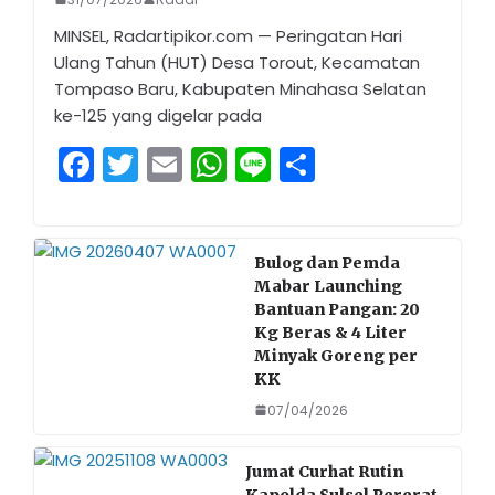
MINSEL, Radartipikor.com — Peringatan Hari
Ulang Tahun (HUT) Desa Torout, Kecamatan
Tompaso Baru, Kabupaten Minahasa Selatan
ke-125 yang digelar pada
F
T
E
W
Li
S
a
w
m
h
n
h
c
itt
ai
a
e
ar
e
er
l
ts
e
Bulog dan Pemda
Mabar Launching
b
A
Bantuan Pangan: 20
o
p
Kg Beras & 4 Liter
Minyak Goreng per
o
p
KK
k
07/04/2026
Jumat Curhat Rutin
Kapolda Sulsel Pererat