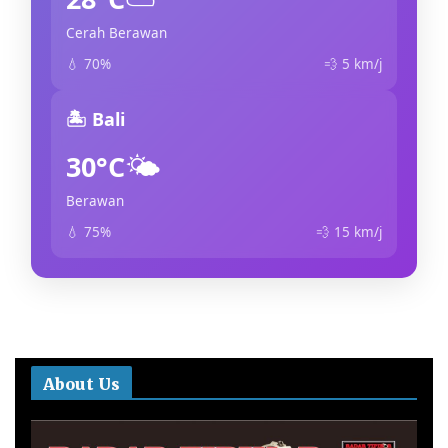
Cerah Berawan
💧 70%
💨 5 km/j
🏝️ Bali
🌤️
30°C
Berawan
💧 75%
💨 15 km/j
About Us