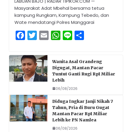
LABUAN BAJO | RADAR TIPIKOR.COM —
Masyarakat Adat Mbehal bersama tetua
kampung Rungkam, Kampung Tebedo, dan
Wate mendatangi Polres Manggarai
F
T
E
W
Li
S
a
w
m
h
n
h
c
itt
ai
a
e
ar
e
er
l
ts
e
Wanita Asal Grandeng
Digugat, Mantan Pacar
b
A
Tuntut Ganti Rugi Rp1 Miliar
o
p
Lebih
o
p
06/08/2026
k
Diduga Ingkar Janji Nikah 7
Tahun, Pria di Buru Gugat
Mantan Pacar Rp1 Miliar
Lebih ke PN Namlea
06/08/2026