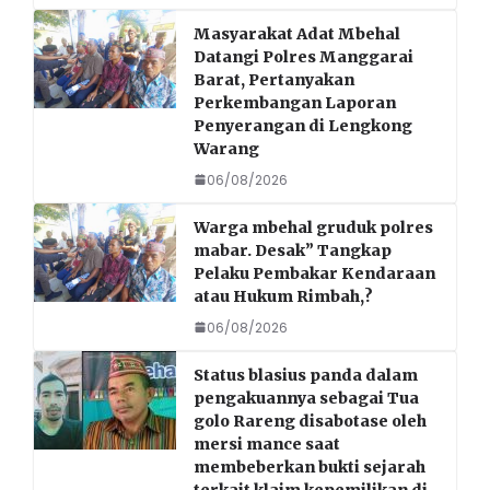
Masyarakat Adat Mbehal
Datangi Polres Manggarai
Barat, Pertanyakan
Perkembangan Laporan
Penyerangan di Lengkong
Warang
06/08/2026
Warga mbehal gruduk polres
mabar. Desak” Tangkap
Pelaku Pembakar Kendaraan
atau Hukum Rimbah,?
06/08/2026
Status blasius panda dalam
pengakuannya sebagai Tua
golo Rareng disabotase oleh
mersi mance saat
membeberkan bukti sejarah
terkait klaim kepemilikan di