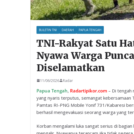
BULETIN TNI
DAERAH
PAPUA TENGAH
TNI-Rakyat Satu Ha
Nyawa Warga Puncak
Diselamatkan
11/06/2026
Radar
Papua Tengah
,
Radartipikor.com
– Di tengah 
yang nyaris terputus, semangat kebersamaan 
Pamtas RI-PNG Mobile Yonif 731/Kabaresi be
berhasil mengevakuasi seorang warga yang terlu
Korban mengalami luka sangat serius di bagian
mengalir. Nyawanya terancam jika tidak seger