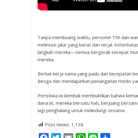
Tanpa membuang waktu, personel TNI dan wa
melintasi jalur yang berat dan terjal. Keterbata
langkah mereka—semua bergerak secepat mung
mereka.
Berkat kerja sama yang padu dan kecepatan ber
Beoga dan mendapatkan penanganan medis yang
Peristiwa ini kembali membuktikan bahwa kema
darurat, mereka bersatu hati, berjuang bersa
lagi penghalang untuk melindungi sesama.
Post Views:
1,136
F
T
E
W
Li
S