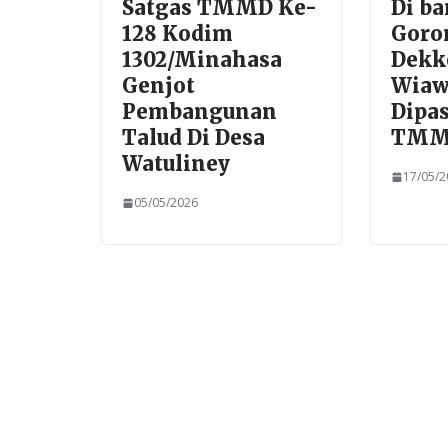
Satgas TMMD Ke-
Di ba
128 Kodim
Goro
1302/Minahasa
Dekk
Genjot
Wiaw
Pembangunan
Dipa
Talud Di Desa
TMMD
Watuliney
17/05/
05/05/2026