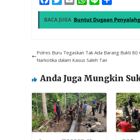
ac
w
m
h
n
h
e
itt
ai
at
e
ar
BACA JUGA
Buntut Dugaan Penyalahg
b
er
l
s
e
o
A
o
p
Polres Buru Tegaskan Tak Ada Barang Bukti 80
k
p
Narkotika dalam Kasus Saleh Tan
Anda Juga Mungkin Su