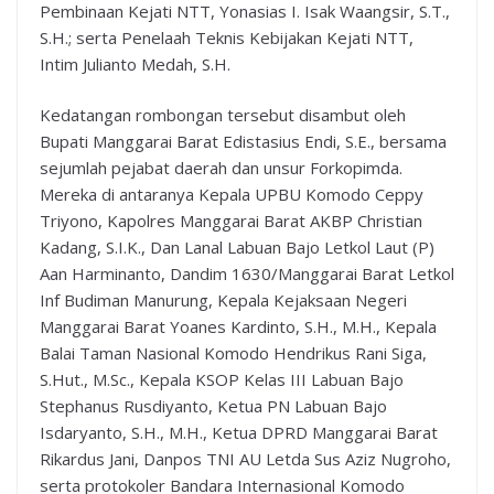
Pembinaan Kejati NTT, Yonasias I. Isak Waangsir, S.T.,
S.H.; serta Penelaah Teknis Kebijakan Kejati NTT,
Intim Julianto Medah, S.H.
Kedatangan rombongan tersebut disambut oleh
Bupati Manggarai Barat Edistasius Endi, S.E., bersama
sejumlah pejabat daerah dan unsur Forkopimda.
Mereka di antaranya Kepala UPBU Komodo Ceppy
Triyono, Kapolres Manggarai Barat AKBP Christian
Kadang, S.I.K., Dan Lanal Labuan Bajo Letkol Laut (P)
Aan Harminanto, Dandim 1630/Manggarai Barat Letkol
Inf Budiman Manurung, Kepala Kejaksaan Negeri
Manggarai Barat Yoanes Kardinto, S.H., M.H., Kepala
Balai Taman Nasional Komodo Hendrikus Rani Siga,
S.Hut., M.Sc., Kepala KSOP Kelas III Labuan Bajo
Stephanus Rusdiyanto, Ketua PN Labuan Bajo
Isdaryanto, S.H., M.H., Ketua DPRD Manggarai Barat
Rikardus Jani, Danpos TNI AU Letda Sus Aziz Nugroho,
serta protokoler Bandara Internasional Komodo