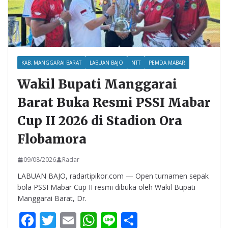
KAB. MANGGARAI BARAT
LABUAN BAJO
NTT
PEMDA MABAR
Wakil Bupati Manggarai
Barat Buka Resmi PSSI Mabar
Cup II 2026 di Stadion Ora
Flobamora
09/08/2026
Radar
LABUAN BAJO, radartipikor.com — Open turnamen sepak
bola PSSI Mabar Cup II resmi dibuka oleh Wakil Bupati
Manggarai Barat, Dr.
F
T
E
W
Li
S