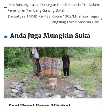
b
er
l
s
e
IMM Buru Nyatakan Dukungan Penuh Kepada TNI Dalam
o
A
Penertinan Tambang Gunung Botak
Dansatgas TMMD Ke-128 Kodim 1302/Minahasa Tinjau
o
p
Langsung Lokasi Sasaran Fisik
k
p
Anda Juga Mungkin Suka