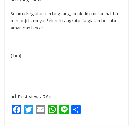
Selama kegiatan berlangsung, tidak ditemukan hal-hal
menonjol lainnya. Seluruh rangkaian kegiatan berjalan
aman dan lancar.
(Tim)
Post Views:
764
F
T
E
W
Li
S
ac
w
m
h
n
h
e
itt
ai
at
e
ar