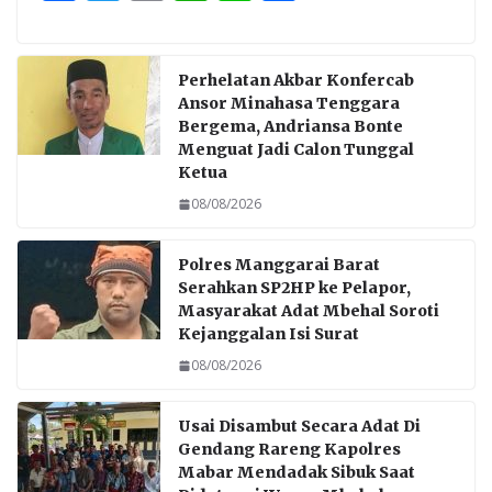
ac
w
m
h
n
h
e
itt
ai
at
e
ar
b
er
l
s
e
Perhelatan Akbar Konfercab
Ansor Minahasa Tenggara
o
A
Bergema, Andriansa Bonte
o
p
Menguat Jadi Calon Tunggal
Ketua
k
p
08/08/2026
Polres Manggarai Barat
Serahkan SP2HP ke Pelapor,
Masyarakat Adat Mbehal Soroti
Kejanggalan Isi Surat
08/08/2026
Usai Disambut Secara Adat Di
Gendang Rareng Kapolres
Mabar Mendadak Sibuk Saat