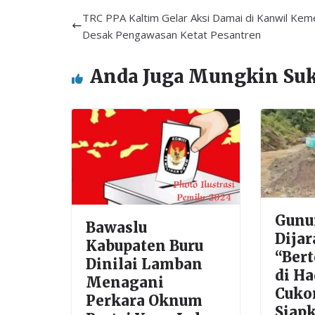
b
er
l
s
e
TRC PPA Kaltim Gelar Aksi Damai di Kanwil Kem
o
A
Desak Pengawasan Ketat Pesantren
o
p
Anda Juga Mungkin Su
k
p
Gunu
Bawaslu
Dijar
Kabupaten Buru
“Bert
Dinilai Lamban
di H
Menagani
Cuko
Perkara Oknum
Siap