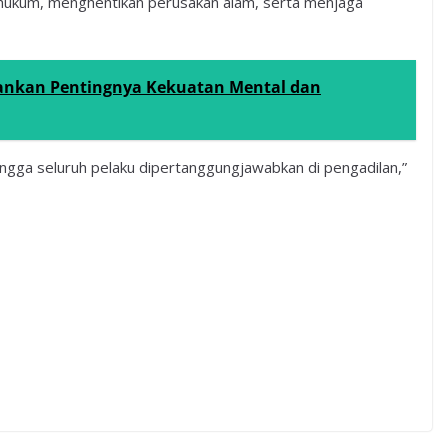
n hukum, menghentikan perusakan alam, serta menjaga
nkan Pentingnya Kekuatan Mental dan
ngga seluruh pelaku dipertanggungjawabkan di pengadilan,”