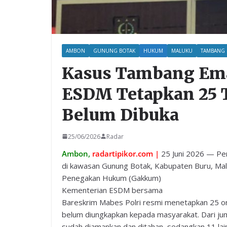
AMBON
GUNUNG BOTAK
HUKUM
MALUKU
TAMBANG 
Kasus Tambang Ema
ESDM Tetapkan 25 T
Belum Dibuka
25/06/2026
Radar
Ambon,
radartipikor.com |
25 Juni 2026 — Pen
di kawasan Gunung Botak, Kabupaten Buru, Malu
Penegakan Hukum (Gakkum)
Kementerian ESDM bersama
Bareskrim Mabes Polri resmi menetapkan 25 or
belum diungkapkan kepada masyarakat. Dari jum
sudah diamankan dan ditahan, sedangkan 11 la