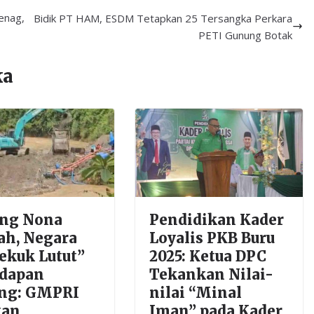
enag,
Bidik PT HAM, ESDM Tetapkan 25 Tersangka Perkara
PETI Gunung Botak
ka
ng Nona
Pendidikan Kader
ah, Negara
Loyalis PKB Buru
ekuk Lutut”
2025: Ketua DPC
adapan
Tekankan Nilai-
ng: GMPRI
nilai “Minal
kan
Iman” pada Kader