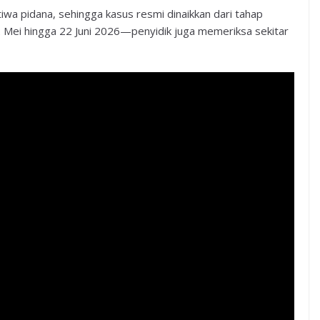
tiwa pidana, sehingga kasus resmi dinaikkan dari tahap
 Mei hingga 22 Juni 2026—penyidik juga memeriksa sekitar