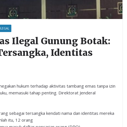
ILEGAL
s Ilegal Gunung Botak:
ersangka, Identitas
egakan hukum terhadap aktivitas tambang emas tanpa izin
ku, memasuki tahap penting. Direktorat Jenderal
ang sebagai tersangka kendati nama dan identitas mereka
lah itu, 12 orang
innya masuk daftar pencarian orang (DPO)