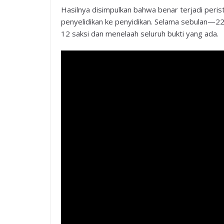
Hasilnya disimpulkan bahwa benar terjadi peris
penyelidikan ke penyidikan. Selama sebulan—22
12 saksi dan menelaah seluruh bukti yang ada.