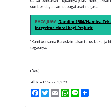
daftar pencarian. Tujuannya jelas: menegakka
sumber daya alam sebagai aset negara.
BACA JUGA
Dandim 1506/Namlea Teka
Integritas Moral bagi Prajurit
“Kami bersama Bareskrim akan terus bekerja hi
tegasnya.
(Red)
Post Views:
1,323
F
T
E
W
Li
S
ac
w
m
h
n
h
e
itt
ai
at
e
ar