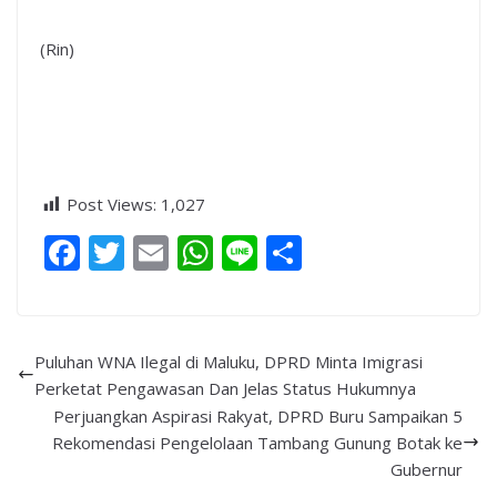
(Rin)
Post Views:
1,027
F
T
E
W
Li
S
ac
w
m
h
n
h
e
itt
ai
at
e
ar
b
er
l
s
e
Puluhan WNA Ilegal di Maluku, DPRD Minta Imigrasi
o
A
Perketat Pengawasan Dan Jelas Status Hukumnya
Perjuangkan Aspirasi Rakyat, DPRD Buru Sampaikan 5
o
p
Rekomendasi Pengelolaan Tambang Gunung Botak ke
k
p
Gubernur