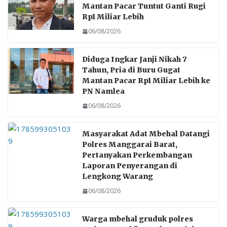
Mantan Pacar Tuntut Ganti Rugi
o
A
Rp1 Miliar Lebih
o
p
06/08/2026
k
p
Diduga Ingkar Janji Nikah 7
Tahun, Pria di Buru Gugat
Mantan Pacar Rp1 Miliar Lebih ke
PN Namlea
06/08/2026
Masyarakat Adat Mbehal Datangi
Polres Manggarai Barat,
Pertanyakan Perkembangan
Laporan Penyerangan di
Lengkong Warang
06/08/2026
Warga mbehal gruduk polres