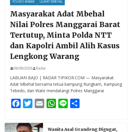
POLRES MABAR
ULAYAT MBEHAL
Masyarakat Adat Mbehal
Nilai Polres Manggarai Barat
Tertutup, Minta Polda NTT
dan Kapolri Ambil Alih Kasus
Lengkong Warang
06/08/2026
Radar
LABUAN BAJO | RADAR TIPIKOR.COM — Masyarakat
Adat Mbehal bersama tetua kampung Rungkam, Kampung
Tebedo, dan Wate mendatangi Polres Manggarai
F
T
E
W
Li
S
ac
w
m
h
n
h
e
itt
ai
at
e
ar
b
er
l
s
e
Wanita Asal Grandeng Digugat,