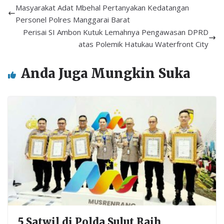
b
er
l
s
e
Masyarakat Adat Mbehal Pertanyakan Kedatangan
o
A
Personel Polres Manggarai Barat
Perisai SI Ambon Kutuk Lemahnya Pengawasan DPRD
o
p
atas Polemik Hatukau Waterfront City
k
p
Anda Juga Mungkin Suka
5 Satwil di Polda Sulut Raih