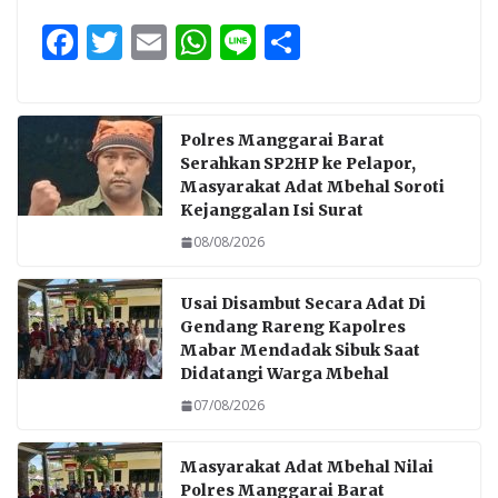
F
T
E
W
Li
S
ac
w
m
h
n
h
e
itt
ai
at
e
ar
b
er
l
s
e
Polres Manggarai Barat
Serahkan SP2HP ke Pelapor,
o
A
Masyarakat Adat Mbehal Soroti
o
p
Kejanggalan Isi Surat
k
p
08/08/2026
Usai Disambut Secara Adat Di
Gendang Rareng Kapolres
Mabar Mendadak Sibuk Saat
Didatangi Warga Mbehal
07/08/2026
Masyarakat Adat Mbehal Nilai
Polres Manggarai Barat