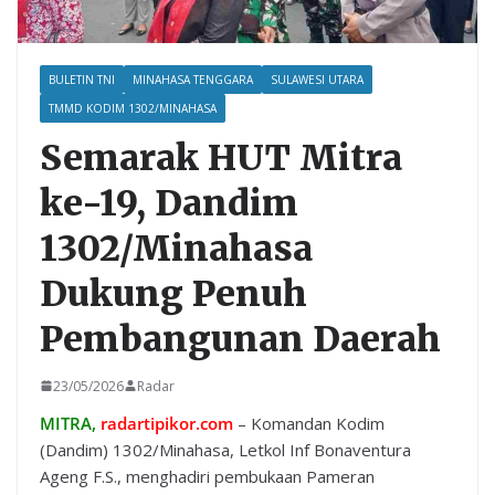
BULETIN TNI
MINAHASA TENGGARA
SULAWESI UTARA
TMMD KODIM 1302/MINAHASA
Semarak HUT Mitra
ke-19, Dandim
1302/Minahasa
Dukung Penuh
Pembangunan Daerah
23/05/2026
Radar
MITRA,
radartipikor.com
– Komandan Kodim
(Dandim) 1302/Minahasa, Letkol Inf Bonaventura
Ageng F.S., menghadiri pembukaan Pameran