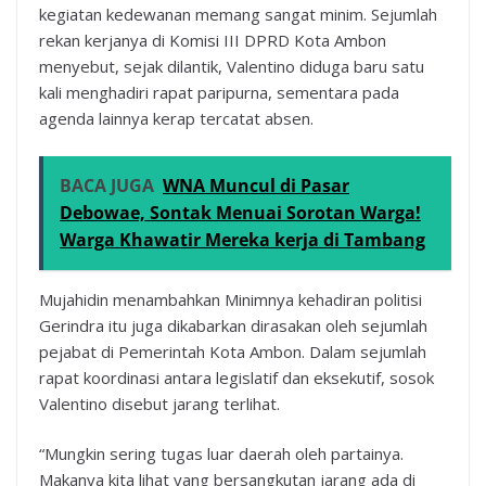
kegiatan kedewanan memang sangat minim. Sejumlah
rekan kerjanya di Komisi III DPRD Kota Ambon
menyebut, sejak dilantik, Valentino diduga baru satu
kali menghadiri rapat paripurna, sementara pada
agenda lainnya kerap tercatat absen.
BACA JUGA
WNA Muncul di Pasar
Debowae, Sontak Menuai Sorotan Warga!
Warga Khawatir Mereka kerja di Tambang
Mujahidin menambahkan Minimnya kehadiran politisi
Gerindra itu juga dikabarkan dirasakan oleh sejumlah
pejabat di Pemerintah Kota Ambon. Dalam sejumlah
rapat koordinasi antara legislatif dan eksekutif, sosok
Valentino disebut jarang terlihat.
“Mungkin sering tugas luar daerah oleh partainya.
Makanya kita lihat yang bersangkutan jarang ada di