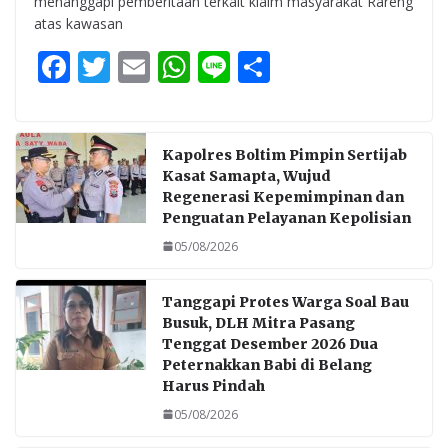
menanggapi pemberitaan terkait klaim masyarakat Rareng
atas kawasan
F
T
E
W
Li
S
ac
w
m
h
n
h
e
itt
ai
at
e
ar
b
er
l
s
e
Kapolres Boltim Pimpin Sertijab
Kasat Samapta, Wujud
o
A
Regenerasi Kepemimpinan dan
o
p
Penguatan Pelayanan Kepolisian
k
p
05/08/2026
Tanggapi Protes Warga Soal Bau
Busuk, DLH Mitra Pasang
Tenggat Desember 2026 Dua
Peternakkan Babi di Belang
Harus Pindah
05/08/2026