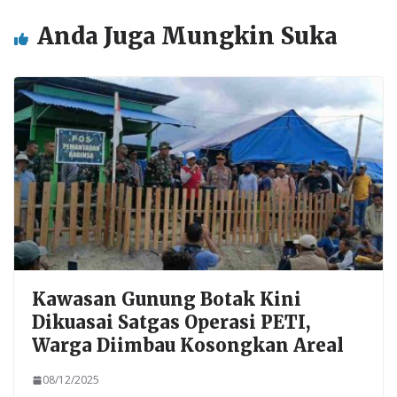
k
p
Anda Juga Mungkin Suka
Kawasan Gunung Botak Kini
Dikuasai Satgas Operasi PETI,
Warga Diimbau Kosongkan Areal
08/12/2025