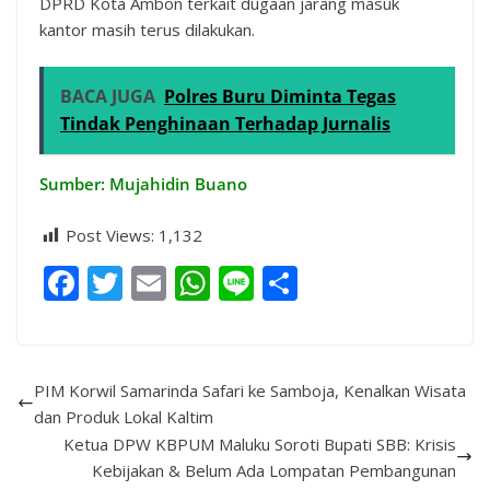
DPRD Kota Ambon terkait dugaan jarang masuk
kantor masih terus dilakukan.
BACA JUGA
Polres Buru Diminta Tegas
Tindak Penghinaan Terhadap Jurnalis
Sumber: Mujahidin Buano
Post Views:
1,132
F
T
E
W
Li
S
ac
w
m
h
n
h
e
itt
ai
at
e
ar
b
er
l
s
e
PIM Korwil Samarinda Safari ke Samboja, Kenalkan Wisata
o
A
dan Produk Lokal Kaltim
Ketua DPW KBPUM Maluku Soroti Bupati SBB: Krisis
o
p
Kebijakan & Belum Ada Lompatan Pembangunan