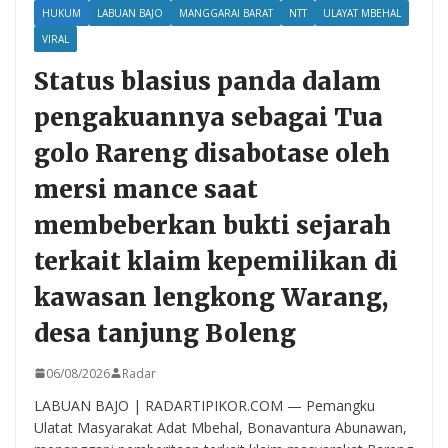
HUKUM
LABUAN BAJO
MANGGARAI BARAT
NTT
ULAYAT MBEHAL
VIRAL
Status blasius panda dalam
pengakuannya sebagai Tua
golo Rareng disabotase oleh
mersi mance saat
membeberkan bukti sejarah
terkait klaim kepemilikan di
kawasan lengkong Warang,
desa tanjung Boleng
06/08/2026
Radar
LABUAN BAJO | RADARTIPIKOR.COM — Pemangku
Ulatat Masyarakat Adat Mbehal, Bonavantura Abunawan,