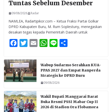
Tuntas Sebelum Desember
09/08/2026
Radar
NAMLEA, Radartipikor.com – Ketua Fraksi Partai Golkar
DPRD Kabupaten Buru, M. Rum Soplestuny, menegaskan
desakan tegas kepada Pemerintah Daerah untuk
F
T
E
W
Li
S
ac
w
m
h
n
h
e
itt
ai
at
e
ar
b
er
l
s
e
Wabup Sudarmo Serahkan KUA-
PPAS 2027 dan Empat Ranperda
o
A
Strategis ke DPRD Buru
o
p
09/08/2026
k
p
Wakil Bupati Manggarai Barat
Buka Resmi PSSI Mabar Cup II
2026 di Stadion Ora Flobamora