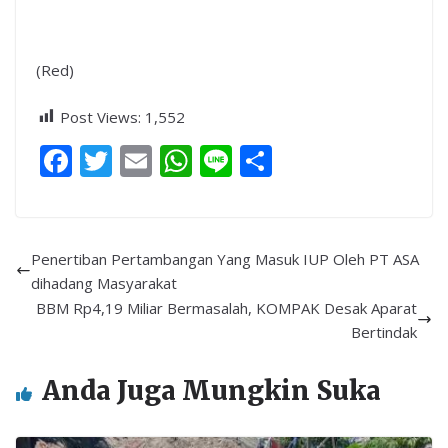
(Red)
Post Views:
1,552
F
T
E
W
Li
S
ac
w
m
h
n
h
e
itt
ai
at
e
ar
b
er
l
s
e
Penertiban Pertambangan Yang Masuk IUP Oleh PT ASA
o
A
dihadang Masyarakat
BBM Rp4,19 Miliar Bermasalah, KOMPAK Desak Aparat
o
p
Bertindak
k
p
Anda Juga Mungkin Suka