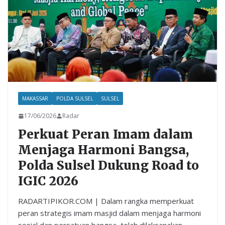
k
p
MAKASSAR
POLDA SULSEL
SULSEL
17/06/2026
Radar
Perkuat Peran Imam dalam
Menjaga Harmoni Bangsa,
Polda Sulsel Dukung Road to
IGIC 2026
RADARTIPIKOR.COM | Dalam rangka memperkuat
peran strategis imam masjid dalam menjaga harmoni