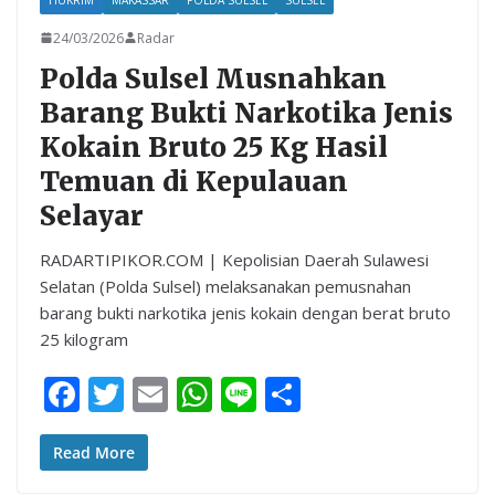
24/03/2026
Radar
Polda Sulsel Musnahkan
Barang Bukti Narkotika Jenis
Kokain Bruto 25 Kg Hasil
Temuan di Kepulauan
Selayar
RADARTIPIKOR.COM | Kepolisian Daerah Sulawesi
Selatan (Polda Sulsel) melaksanakan pemusnahan
barang bukti narkotika jenis kokain dengan berat bruto
25 kilogram
F
T
E
W
Li
S
ac
w
m
h
n
h
e
itt
ai
at
e
ar
Read More