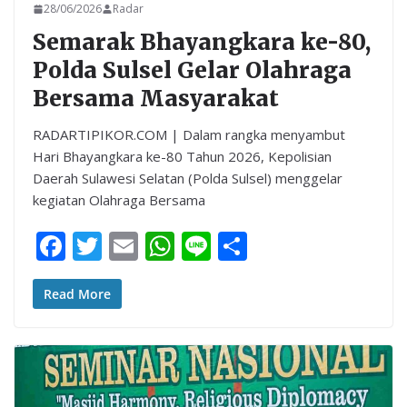
28/06/2026
Radar
Semarak Bhayangkara ke-80,
Polda Sulsel Gelar Olahraga
Bersama Masyarakat
RADARTIPIKOR.COM | Dalam rangka menyambut
Hari Bhayangkara ke-80 Tahun 2026, Kepolisian
Daerah Sulawesi Selatan (Polda Sulsel) menggelar
kegiatan Olahraga Bersama
F
T
E
W
Li
S
ac
w
m
h
n
h
e
itt
ai
at
e
ar
Read More
b
er
l
s
e
o
A
o
p