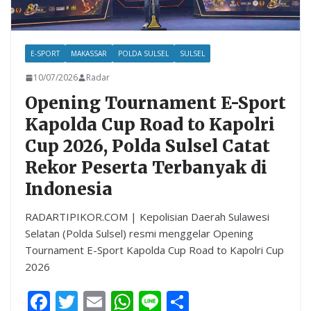
E-SPORT
MAKASSAR
POLDA SULSEL
SULSEL
10/07/2026
Radar
Opening Tournament E-Sport
Kapolda Cup Road to Kapolri
Cup 2026, Polda Sulsel Catat
Rekor Peserta Terbanyak di
Indonesia
RADARTIPIKOR.COM | Kepolisian Daerah Sulawesi
Selatan (Polda Sulsel) resmi menggelar Opening
Tournament E-Sport Kapolda Cup Road to Kapolri Cup
2026
F
T
E
W
Li
S