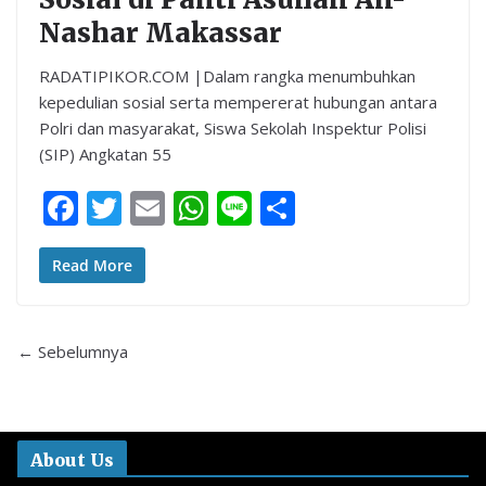
Nashar Makassar
RADATIPIKOR.COM |Dalam rangka menumbuhkan
kepedulian sosial serta mempererat hubungan antara
Polri dan masyarakat, Siswa Sekolah Inspektur Polisi
(SIP) Angkatan 55
F
T
E
W
Li
S
ac
w
m
h
n
h
e
itt
ai
at
e
ar
Read More
b
er
l
s
e
o
A
← Sebelumnya
o
p
k
p
About Us