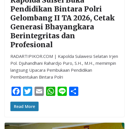
Kapolda Sulsel Buka
Pendidikan Bintara Polri
Gelombang II TA 2026, Cetak
Generasi Bhayangkara
Berintegritas dan
Profesional
RADARTIPIKOR.COM | Kapolda Sulawesi Selatan Irjen
Pol. Djuhandhani Rahardjo Puro, S.H., M.H., memimpin
langsung Upacara Pembukaan Pendidikan
Pembentukan Bintara Polri
F
T
E
W
Li
S
ac
w
m
h
n
h
e
itt
ai
at
e
ar
Read More
b
er
l
s
e
o
A