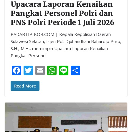
Upacara Laporan Kenaikan
Pangkat Personel Polri dan
PNS Polri Periode 1 Juli 2026
RADARTIPIKOR.COM | Kepala Kepolisian Daerah
Sulawesi Selatan, Irjen Pol. Djuhandhani Rahardjo Puro,
S.H., M.H., memimpin Upacara Laporan Kenaikan
Pangkat Personel
F
T
E
W
Li
S
ac
w
m
h
n
h
e
itt
ai
at
e
ar
Read More
b
er
l
s
e
o
A
o
p
k
p