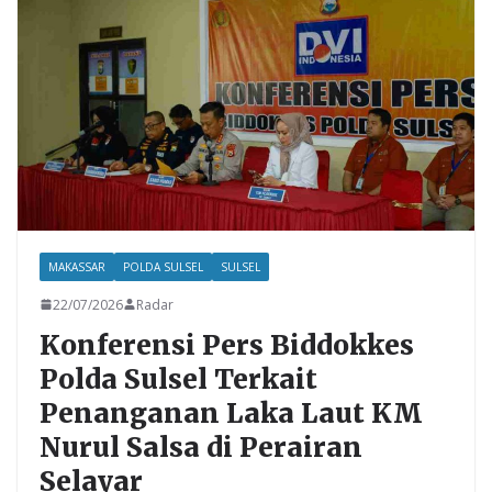
o
p
k
p
MAKASSAR
POLDA SULSEL
SULSEL
22/07/2026
Radar
Konferensi Pers Biddokkes
Polda Sulsel Terkait
Penanganan Laka Laut KM
Nurul Salsa di Perairan
Selayar