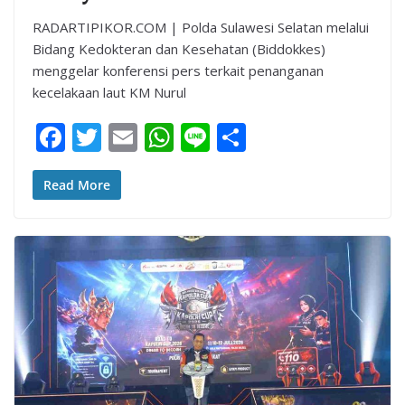
RADARTIPIKOR.COM | Polda Sulawesi Selatan melalui
Bidang Kedokteran dan Kesehatan (Biddokkes)
menggelar konferensi pers terkait penanganan
kecelakaan laut KM Nurul
F
T
E
W
Li
S
ac
w
m
h
n
h
e
itt
ai
at
e
ar
Read More
b
er
l
s
e
o
A
o
p
k
p