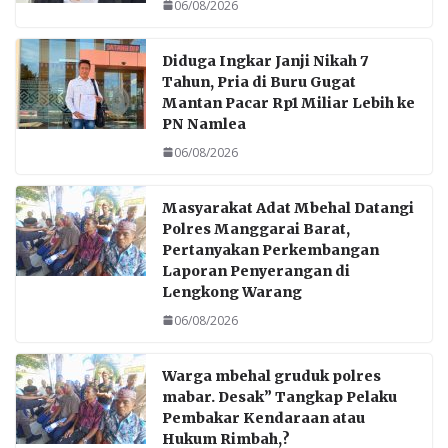
o
p
06/08/2026
k
p
Diduga Ingkar Janji Nikah 7
Tahun, Pria di Buru Gugat
Mantan Pacar Rp1 Miliar Lebih ke
PN Namlea
06/08/2026
Masyarakat Adat Mbehal Datangi
Polres Manggarai Barat,
Pertanyakan Perkembangan
Laporan Penyerangan di
Lengkong Warang
06/08/2026
Warga mbehal gruduk polres
mabar. Desak” Tangkap Pelaku
Pembakar Kendaraan atau
Hukum Rimbah,?