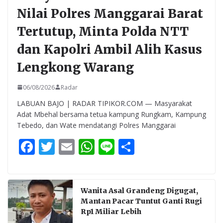
Nilai Polres Manggarai Barat
Tertutup, Minta Polda NTT
dan Kapolri Ambil Alih Kasus
Lengkong Warang
06/08/2026
Radar
LABUAN BAJO | RADAR TIPIKOR.COM — Masyarakat
Adat Mbehal bersama tetua kampung Rungkam, Kampung
Tebedo, dan Wate mendatangi Polres Manggarai
F
T
E
W
Li
S
ac
w
m
h
n
h
e
itt
ai
at
e
ar
b
er
l
s
e
Wanita Asal Grandeng Digugat,
Mantan Pacar Tuntut Ganti Rugi
o
A
Rp1 Miliar Lebih