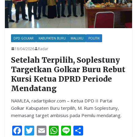
DPD GOLKAR
KABUPATEN BURU
MALUKU
POLITIK
18/04/2026
Radar
Setelah Terpilih, Soplestuny
Targetkan Golkar Buru Rebut
Kursi Ketua DPRD Periode
Mendatang
NAMLEA, radartipikor.com – Ketua DPD II Partai
Golkar Kabupaten Buru terpilih, M. Rum Soplestuny,
memasang target ambisius pada Pemilu mendatang.
F
T
E
W
Li
S