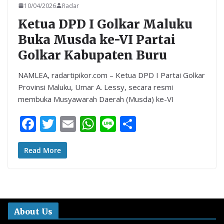
10/04/2026
Radar
Ketua DPD I Golkar Maluku
Buka Musda ke-VI Partai
Golkar Kabupaten Buru
NAMLEA, radartipikor.com – Ketua DPD I Partai Golkar
Provinsi Maluku, Umar A. Lessy, secara resmi
membuka Musyawarah Daerah (Musda) ke-VI
F
T
E
W
Li
S
ac
w
m
h
n
h
e
itt
ai
at
e
ar
Read More
b
er
l
s
e
o
A
o
p
About Us
k
p