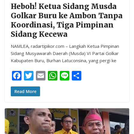
Heboh! Ketua Sidang Musda
Golkar Buru ke Ambon Tanpa
Koordinasi, Tiga Pimpinan
Sidang Kecewa
NAMLEA, radartipikor.com – Langkah Ketua Pimpinan
Sidang Musyawarah Daerah (Musda) VI Partai Golkar
Kabupaten Buru, Burhan Latuconsina, yang pergi ke
F
T
E
W
Li
S
ac
w
m
h
n
h
e
itt
ai
at
e
ar
Read More
b
er
l
s
e
o
A
o
p
k
p