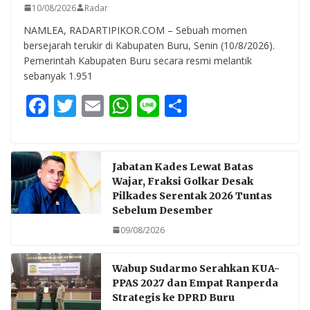
10/08/2026
Radar
NAMLEA, RADARTIPIKOR.COM – Sebuah momen
bersejarah terukir di Kabupaten Buru, Senin (10/8/2026).
Pemerintah Kabupaten Buru secara resmi melantik
sebanyak 1.951
F
T
E
W
Li
S
ac
w
m
h
n
h
e
itt
ai
at
e
ar
b
er
l
s
e
Jabatan Kades Lewat Batas
Wajar, Fraksi Golkar Desak
o
A
Pilkades Serentak 2026 Tuntas
o
p
Sebelum Desember
k
p
09/08/2026
Wabup Sudarmo Serahkan KUA-
PPAS 2027 dan Empat Ranperda
Strategis ke DPRD Buru