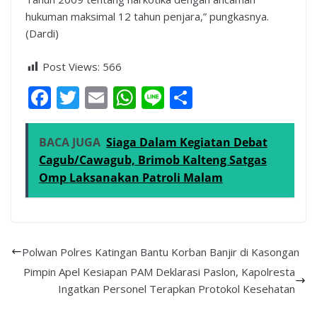
hukuman maksimal 12 tahun penjara,” pungkasnya.
(Dardi)
Post Views:
566
F
T
E
W
Li
S
ac
w
m
h
n
h
e
itt
ai
at
e
ar
BACA JUGA
Siaga Dalam Kegiatan Debat
b
er
l
s
e
Cagub/Cawagub, Brimob Kalteng Satgas
Omp Laksanakan Patroli Malam
o
A
o
p
k
p
Polwan Polres Katingan Bantu Korban Banjir di Kasongan
Pimpin Apel Kesiapan PAM Deklarasi Paslon, Kapolresta
Ingatkan Personel Terapkan Protokol Kesehatan