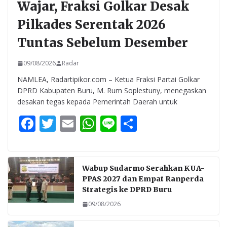
Wajar, Fraksi Golkar Desak
Pilkades Serentak 2026
Tuntas Sebelum Desember
09/08/2026
Radar
NAMLEA, Radartipikor.com – Ketua Fraksi Partai Golkar
DPRD Kabupaten Buru, M. Rum Soplestuny, menegaskan
desakan tegas kepada Pemerintah Daerah untuk
F
T
E
W
Li
S
ac
w
m
h
n
h
e
itt
ai
at
e
ar
b
er
l
s
e
Wabup Sudarmo Serahkan KUA-
PPAS 2027 dan Empat Ranperda
o
A
Strategis ke DPRD Buru
o
p
09/08/2026
k
p