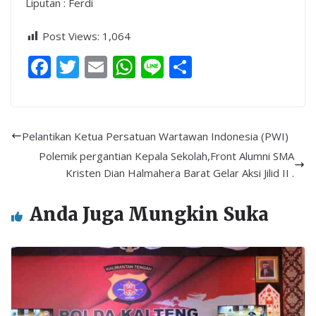
Liputan : Ferdi
Post Views:
1,064
F
T
E
W
Li
S
ac
w
m
h
n
h
e
itt
ai
at
e
ar
b
er
l
s
e
Pelantikan Ketua Persatuan Wartawan Indonesia (PWI)
o
A
Polemik pergantian Kepala Sekolah,Front Alumni SMA
o
p
Kristen Dian Halmahera Barat Gelar Aksi Jilid II .
k
p
Anda Juga Mungkin Suka