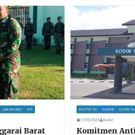
LABUAN BAJO
NTT
BULETIN TNI
HUKRIM
KODIM 16
17/05/2026
Radar
ggarai Barat
Komitmen Anti