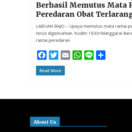
Berhasil Memutus Mata 
Peredaran Obat Terlarang
LABUAN BAJO – Upaya memutus mata rantai pe
terus digencarkan. Kodim 1630/Manggarai Bar
rantai peredaran
F
T
E
W
Li
S
ac
w
m
h
n
h
e
itt
ai
at
e
ar
Read More
b
er
l
s
e
o
A
o
p
k
p
About Us