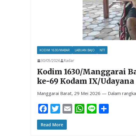
KODIM 1630/MABAR
LABUAN BAJO
NTT
30/05/2026
Radar
Kodim 1630/Manggarai Ba
ke-69 Kodam IX/Udayana
Manggarai Barat, 29 Mei 2026 — Dalam rangka
F
T
E
W
Li
S
ac
w
m
h
n
h
e
itt
ai
at
e
ar
Read More