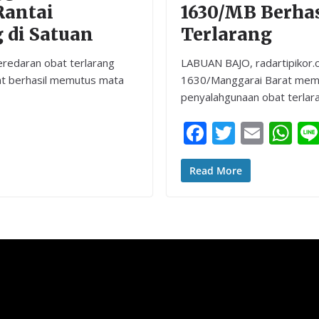
Rantai
1630/MB Berhas
 di Satuan
Terlarang
redaran obat terlarang
LABUAN BAJO, radartipikor.c
at berhasil memutus mata
1630/Manggarai Barat mem
penyalahgunaan obat terlarang
F
T
E
W
ac
w
m
h
e
itt
ai
at
Read More
b
er
l
s
o
A
o
p
k
p