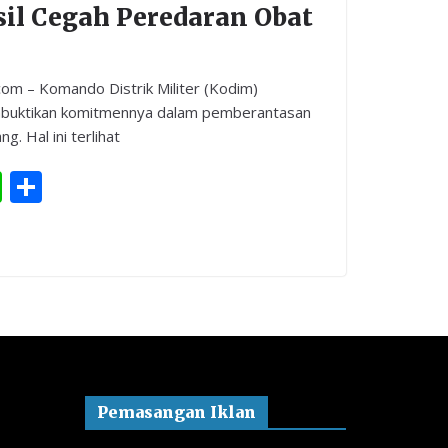
il Cegah Peredaran Obat
om – Komando Distrik Militer (Kodim)
buktikan komitmennya dalam pemberantasan
. Hal ini terlihat
Li
S
n
h
e
ar
e
Pemasangan Iklan