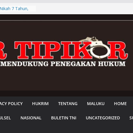
 Nikah 7 Tahun,
 Mantan Pacar
e PN Namlea
arat Serahkan
 Masyarakat Adat
ggalan Isi Surat
ra Adat Di
polres Mabar
at Didatangi
ehal Nilai Polres
rtutup, Minta
lri Ambil Alih
arang
ng Digugat,
t Ganti Rugi Rp1
ACY POLICY
HUKRIM
TENTANG
MALUKU
HOME
ULSEL
NASIONAL
BULETIN TNI
UNCATEGORIZED
S