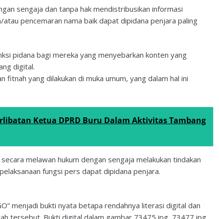
ngan sengaja dan tanpa hak mendistribusikan informasi
n/atau pencemaran nama baik dapat dipidana penjara paling
anksi pidana bagi mereka yang menyebarkan konten yang
ng digital.
fitnah yang dilakukan di muka umum, yang dalam hal ini
erlibatan Ketua DPRD Buru Dalam Aktivitas Tambang
g secara melawan hukum dengan sengaja melakukan tindakan
elaksanaan fungsi pers dapat dipidana penjara.
 menjadi bukti nyata betapa rendahnya literasi digital dan
yah tersebut. Bukti digital dalam gambar 73475.jpg, 73477.jpg,