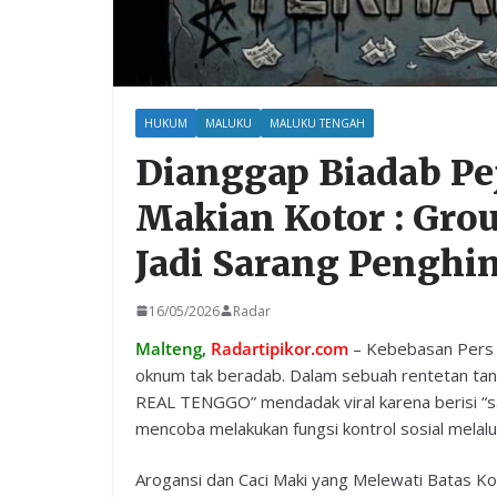
HUKUM
MALUKU
MALUKU TENGAH
Dianggap Biadab Pe
Makian Kotor : Gro
Jadi Sarang Penghi
16/05/2026
Radar
Malteng,
Radartipikor.com
– Kebebasan Pers d
oknum tak beradab. Dalam sebuah rentetan tan
REAL TENGGO” mendadak viral karena berisi “s
mencoba melakukan fungsi kontrol sosial mela
Arogansi dan Caci Maki yang Melewati Batas Ko