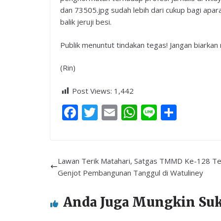
dan 73505.jpg sudah lebih dari cukup bagi apar
balik jeruji besi.
Publik menuntut tindakan tegas! Jangan biark
(Rin)
Post Views:
1,442
F
T
E
W
Li
S
ac
w
m
h
n
h
e
itt
ai
at
e
ar
b
er
l
s
e
Lawan Terik Matahari, Satgas TMMD Ke-128 Te
o
A
Genjot Pembangunan Tanggul di Watuliney
o
p
Anda Juga Mungkin Su
k
p