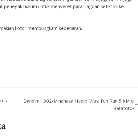
at penegak hukum untuk menyeret para “jagoan ketik” ini ke
an makian kotor membungkam kebenaran.
rus
Dandim 1302/Minahasa Hadiri Mitra Fun Run 5 KM di
Ratatotok
ka