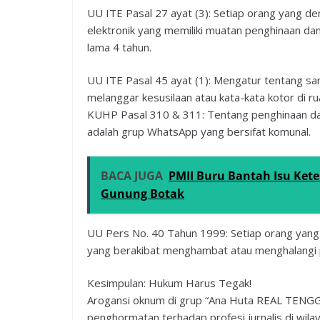
UU ITE Pasal 27 ayat (3): Setiap orang yang de
elektronik yang memiliki muatan penghinaan da
lama 4 tahun.
UU ITE Pasal 45 ayat (1): Mengatur tentang s
melanggar kesusilaan atau kata-kata kotor di rua
KUHP Pasal 310 & 311: Tentang penghinaan dan 
adalah grup WhatsApp yang bersifat komunal.
BACA JUGA
PMII Buru Bantah Isu Ket
Gunung Botak
UU Pers No. 40 Tahun 1999: Setiap orang yan
yang berakibat menghambat atau menghalangi p
Kesimpulan: Hukum Harus Tegak!
Arogansi oknum di grup “Ana Huta REAL TENGGO”
penghormatan terhadap profesi jurnalis di wila