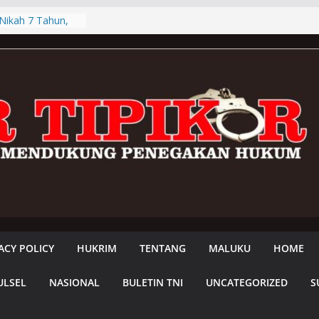
 Nikah 7 Tahun,
 Mantan Pacar
e PN Namlea
arat Serahkan
 Masyarakat Adat
ggalan Isi Surat
ra Adat Di
polres Mabar
at Didatangi
ehal Nilai Polres
rtutup, Minta
lri Ambil Alih
arang
ng Digugat,
t Ganti Rugi Rp1
ACY POLICY
HUKRIM
TENTANG
MALUKU
HOME
ULSEL
NASIONAL
BULETIN TNI
UNCATEGORIZED
S