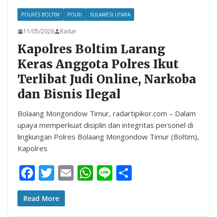
POLRES BOLTIM
POLRI
SULAWESI UTARA
11/05/2026
Radar
Kapolres Boltim Larang
Keras Anggota Polres Ikut
Terlibat Judi Online, Narkoba
dan Bisnis Ilegal
Bolaang Mongondow Timur, radartipikor.com – Dalam
upaya memperkuat disiplin dan integritas personel di
lingkungan Polres Bolaang Mongondow Timur (Boltim),
Kapolres
F
T
E
W
Li
S
ac
w
m
h
n
h
e
itt
ai
at
e
ar
Read More