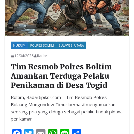
HUKRIM
POLRES BOLTIM
SULAWESI UTARA
12/04/2026
Radar
Tim Resmob Polres Boltim
Amankan Terduga Pelaku
Penikaman di Desa Togid
Boltim, Radartipikor.com – Tim Resmob Polres
Bolaang Mongondow Timur berhasil mengamankan
seorang pria yang diduga sebagai pelaku tindak pidana
penikaman
F
T
E
W
Li
S