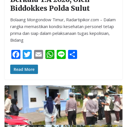
Biddokkes Polda Sulut
Bolaang Mongondow Timur, Radartipikor.com – Dalam
rangka memastikan kondisi kesehatan personel tetap
prima dan siap dalam pelaksanaan tugas kepolisian,
Bidang
F
T
E
W
Li
S
ac
w
m
h
n
h
e
itt
ai
at
e
ar
Read More
b
er
l
s
e
o
A
o
p
k
p