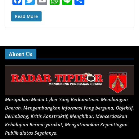
ac
w
m
h
n
h
e
itt
ai
at
e
ar
Read More
b
er
l
s
e
o
A
o
p
About Us
k
p
Merupakan Media Cyber Yang Berkomitmen Membangun
Daerah, Mengembangkan Informasi Yang berguna, Objektif,
Berimbang, Kritis Konstruktif, Menghibur, Mencerdaskan
Kehidupan Bermasyarakat, Mengutamakan Kepentingan
Publik diatas Segalanya.