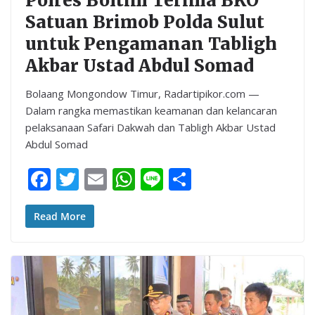
Polres Boltim Terima BKO
Satuan Brimob Polda Sulut
untuk Pengamanan Tabligh
Akbar Ustad Abdul Somad
Bolaang Mongondow Timur, Radartipikor.com —
Dalam rangka memastikan keamanan dan kelancaran
pelaksanaan Safari Dakwah dan Tabligh Akbar Ustad
Abdul Somad
F
T
E
W
Li
S
ac
w
m
h
n
h
e
itt
ai
at
e
ar
Read More
b
er
l
s
e
o
A
o
p
k
p