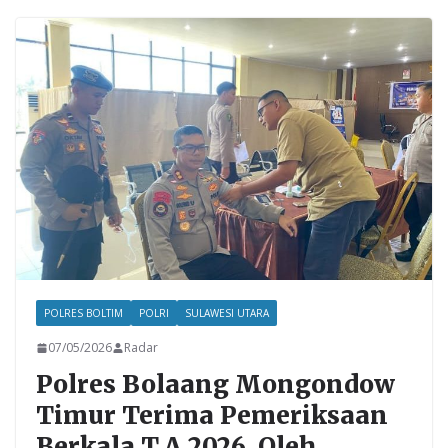
b
er
l
s
e
o
A
o
p
k
p
POLRES BOLTIM
POLRI
SULAWESI UTARA
07/05/2026
Radar
Polres Bolaang Mongondow
Timur Terima Pemeriksaan
Berkala T.A 2026, Oleh