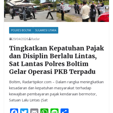
POLRES BOLTIM
SULAWESI UTARA
29/04/2026
Radar
Tingkatkan Kepatuhan Pajak
dan Disiplin Berlalu Lintas,
Sat Lantas Polres Boltim
Gelar Operasi PKB Terpadu
Boltim, Radartipikor.com – Dalam rangka meningkatkan
kesadaran dan kepatuhan masyarakat terhadap
kewajiban pembayaran pajak kendaraan bermotor,
Satuan Lalu Lintas (Sat
F
T
E
W
Li
S