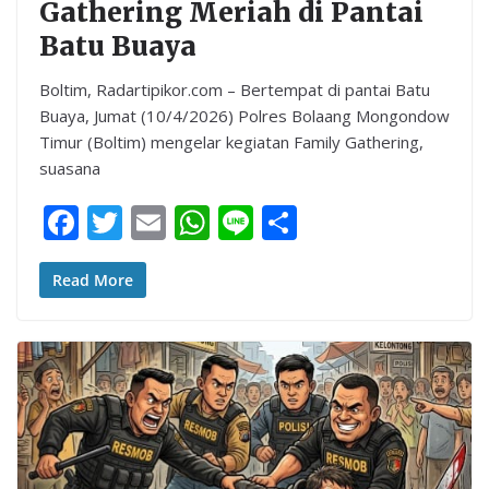
Gathering Meriah di Pantai
Batu Buaya
Boltim, Radartipikor.com – Bertempat di pantai Batu
Buaya, Jumat (10/4/2026) Polres Bolaang Mongondow
Timur (Boltim) mengelar kegiatan Family Gathering,
suasana
F
T
E
W
Li
S
ac
w
m
h
n
h
e
itt
ai
at
e
ar
Read More
b
er
l
s
e
o
A
o
p
k
p